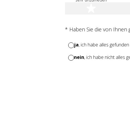
1 Stern
(Erforderlich.)
*
Haben Sie die von Ihnen
ja
, ich habe alles gefunden
nein
, ich habe nicht alles 