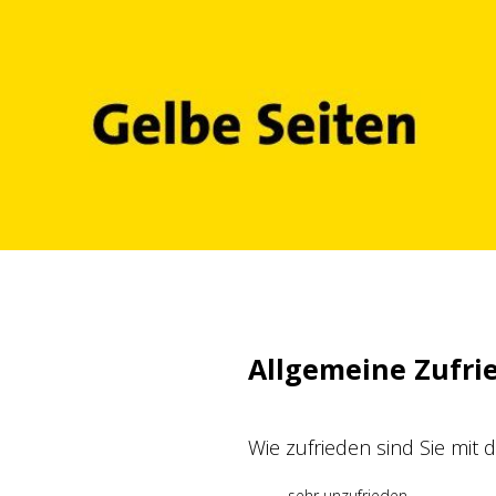
Zum
Inhalt
springen
Allgemeine Zufri
Wie zufrieden sind Sie mit
sehr unzufrieden