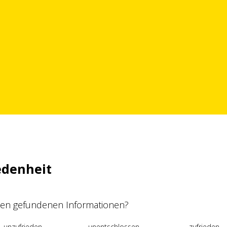
edenheit
 den gefundenen Informationen?
unzufrieden
unentschlossen
zufrieden