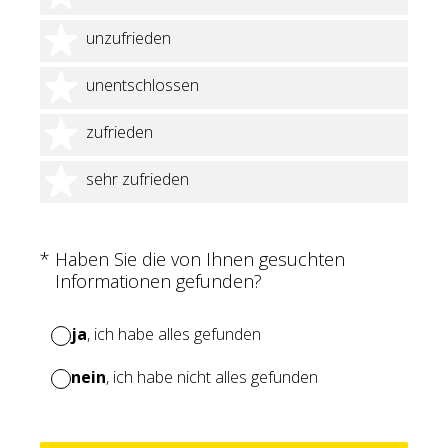
2 Sterne
unzufrieden
3 Sterne
unentschlossen
4 Sterne
zufrieden
5 Sterne
sehr zufrieden
(Erforderlich.)
*
Haben Sie die von Ihnen gesuchten
Informationen gefunden?
ja
, ich habe alles gefunden
nein
, ich habe nicht alles gefunden