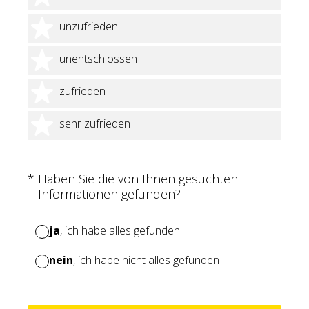
2 Sterne
unzufrieden
3 Sterne
unentschlossen
4 Sterne
zufrieden
5 Sterne
sehr zufrieden
(Erforderlich.)
*
Haben Sie die von Ihnen gesuchten
Informationen gefunden?
ja
, ich habe alles gefunden
nein
, ich habe nicht alles gefunden