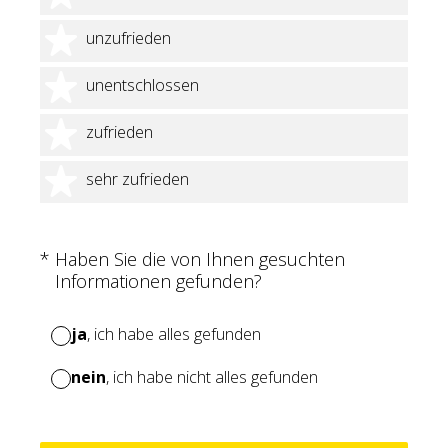
2 Sterne
unzufrieden
3 Sterne
unentschlossen
4 Sterne
zufrieden
5 Sterne
sehr zufrieden
(Erforderlich.)
*
Haben Sie die von Ihnen gesuchten
Informationen gefunden?
ja
, ich habe alles gefunden
nein
, ich habe nicht alles gefunden