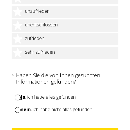
2 Sterne
unzufrieden
3 Sterne
unentschlossen
4 Sterne
zufrieden
5 Sterne
sehr zufrieden
(Erforderlich.)
*
Haben Sie die von Ihnen gesuchten
Informationen gefunden?
ja
, ich habe alles gefunden
nein
, ich habe nicht alles gefunden