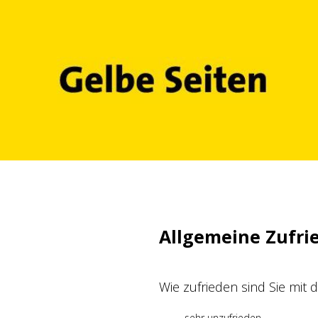
Zum
Inhalt
springen
Allgemeine Zufri
Wie zufrieden sind Sie mit
sehr unzufrieden