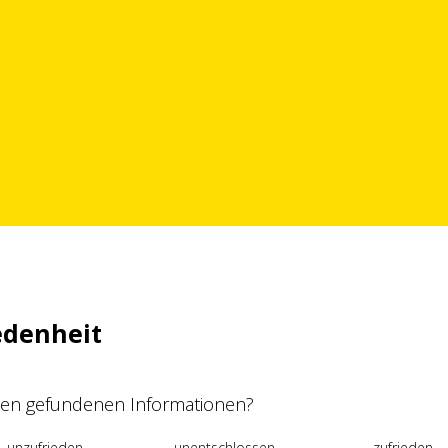
edenheit
 den gefundenen Informationen?
unzufrieden
unentschlossen
zufrieden