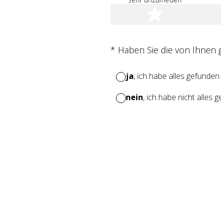
1 Stern
(Erforderlich.)
*
Haben Sie die von Ihnen
ja
, ich habe alles gefunden
nein
, ich habe nicht alles 