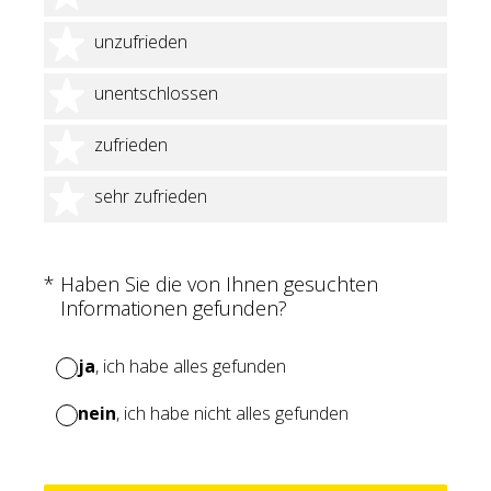
2 Sterne
unzufrieden
3 Sterne
unentschlossen
4 Sterne
zufrieden
5 Sterne
sehr zufrieden
(Erforderlich.)
*
Haben Sie die von Ihnen gesuchten
Informationen gefunden?
ja
, ich habe alles gefunden
nein
, ich habe nicht alles gefunden