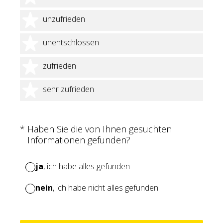
2 Sterne
unzufrieden
3 Sterne
unentschlossen
4 Sterne
zufrieden
5 Sterne
sehr zufrieden
(Erforderlich.)
*
Haben Sie die von Ihnen gesuchten
Informationen gefunden?
ja
, ich habe alles gefunden
nein
, ich habe nicht alles gefunden