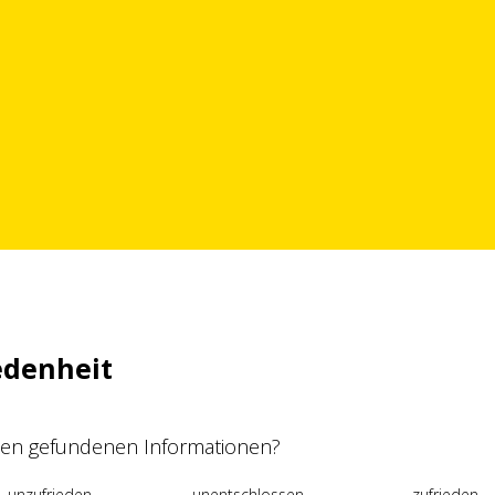
edenheit
 den gefundenen Informationen?
unzufrieden
unentschlossen
zufrieden