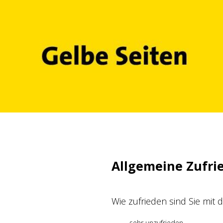
Zum
Inhalt
springen
Allgemeine Zufri
Wie zufrieden sind Sie mit
sehr unzufrieden