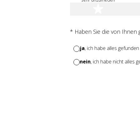
1 Stern
(Erforderlich.)
*
Haben Sie die von Ihnen
ja
, ich habe alles gefunden
nein
, ich habe nicht alles 