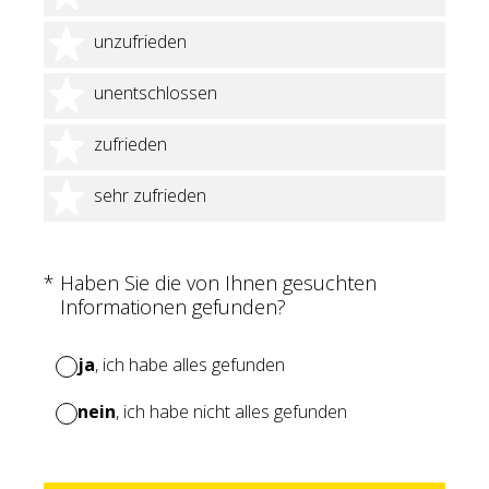
2 Sterne
unzufrieden
3 Sterne
unentschlossen
4 Sterne
zufrieden
5 Sterne
sehr zufrieden
(Erforderlich.)
*
Haben Sie die von Ihnen gesuchten
Informationen gefunden?
ja
, ich habe alles gefunden
nein
, ich habe nicht alles gefunden