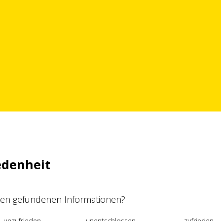
edenheit
 den gefundenen Informationen?
unzufrieden
unentschlossen
zufrieden