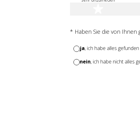
1 Stern
(Erforderlich.)
*
Haben Sie die von Ihnen
ja
, ich habe alles gefunden
nein
, ich habe nicht alles 