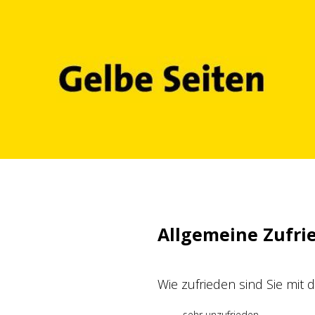
Zum
Inhalt
springen
Allgemeine Zufri
Wie zufrieden sind Sie mit
sehr unzufrieden