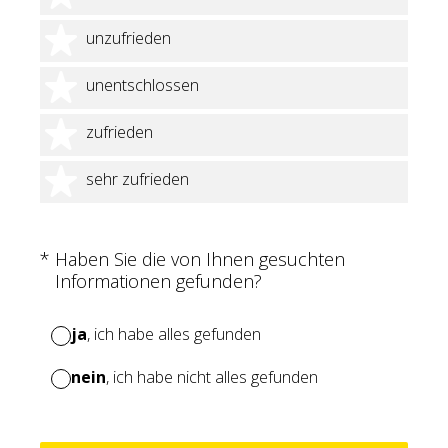
2 Sterne
unzufrieden
3 Sterne
unentschlossen
4 Sterne
zufrieden
5 Sterne
sehr zufrieden
(Erforderlich.)
*
Haben Sie die von Ihnen gesuchten
Informationen gefunden?
ja
, ich habe alles gefunden
nein
, ich habe nicht alles gefunden