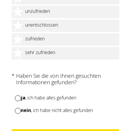
2 Sterne
unzufrieden
3 Sterne
unentschlossen
4 Sterne
zufrieden
5 Sterne
sehr zufrieden
(Erforderlich.)
*
Haben Sie die von Ihnen gesuchten
Informationen gefunden?
ja
, ich habe alles gefunden
nein
, ich habe nicht alles gefunden