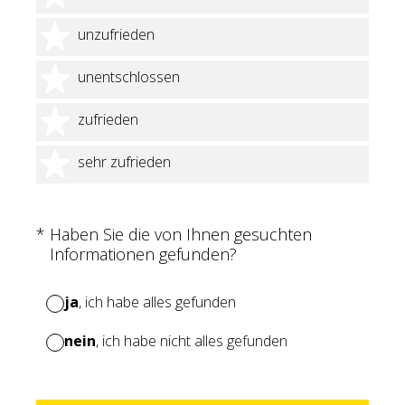
2 Sterne
unzufrieden
3 Sterne
unentschlossen
4 Sterne
zufrieden
5 Sterne
sehr zufrieden
(Erforderlich.)
*
Haben Sie die von Ihnen gesuchten
Informationen gefunden?
ja
, ich habe alles gefunden
nein
, ich habe nicht alles gefunden