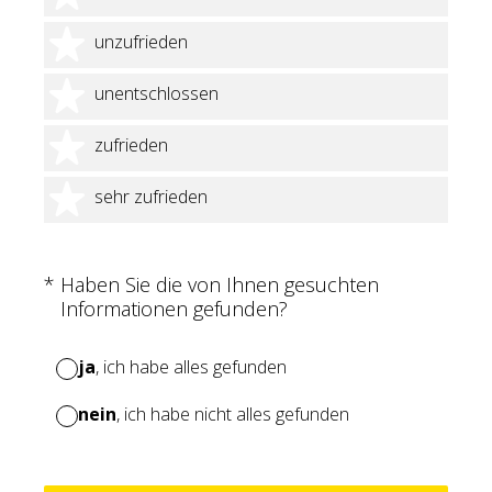
2 Sterne
unzufrieden
3 Sterne
unentschlossen
4 Sterne
zufrieden
5 Sterne
sehr zufrieden
(Erforderlich.)
*
Haben Sie die von Ihnen gesuchten
Informationen gefunden?
ja
, ich habe alles gefunden
nein
, ich habe nicht alles gefunden