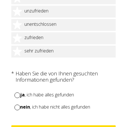
2 Sterne
unzufrieden
3 Sterne
unentschlossen
4 Sterne
zufrieden
5 Sterne
sehr zufrieden
(Erforderlich.)
*
Haben Sie die von Ihnen gesuchten
Informationen gefunden?
ja
, ich habe alles gefunden
nein
, ich habe nicht alles gefunden