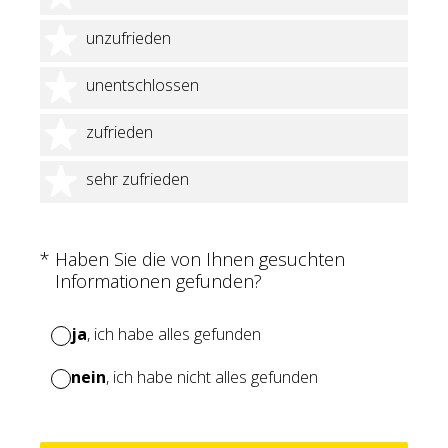
2 Sterne
unzufrieden
3 Sterne
unentschlossen
4 Sterne
zufrieden
5 Sterne
sehr zufrieden
(Erforderlich.)
*
Haben Sie die von Ihnen gesuchten
Informationen gefunden?
ja
, ich habe alles gefunden
nein
, ich habe nicht alles gefunden