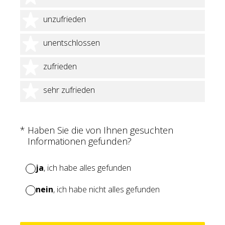
2 Sterne
unzufrieden
3 Sterne
unentschlossen
4 Sterne
zufrieden
5 Sterne
sehr zufrieden
(Erforderlich.)
*
Haben Sie die von Ihnen gesuchten
Informationen gefunden?
ja
, ich habe alles gefunden
nein
, ich habe nicht alles gefunden