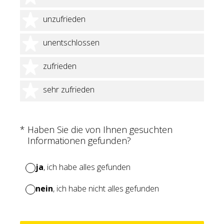
2 Sterne
unzufrieden
3 Sterne
unentschlossen
4 Sterne
zufrieden
5 Sterne
sehr zufrieden
(Erforderlich.)
*
Haben Sie die von Ihnen gesuchten
Informationen gefunden?
ja
, ich habe alles gefunden
nein
, ich habe nicht alles gefunden