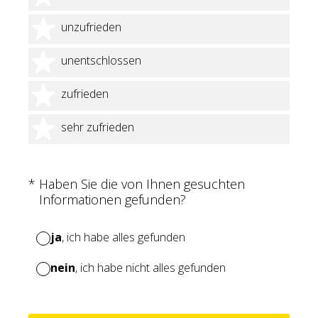
2 Sterne
unzufrieden
3 Sterne
unentschlossen
4 Sterne
zufrieden
5 Sterne
sehr zufrieden
(Erforderlich.)
*
Haben Sie die von Ihnen gesuchten
Informationen gefunden?
ja
, ich habe alles gefunden
nein
, ich habe nicht alles gefunden