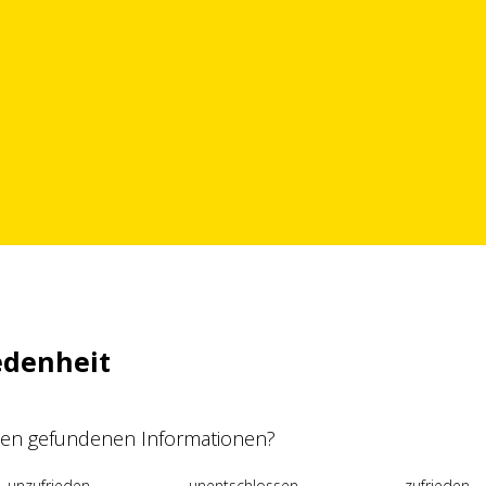
edenheit
 den gefundenen Informationen?
unzufrieden
unentschlossen
zufrieden