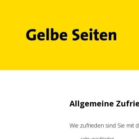
Zum
Inhalt
springen
Allgemeine Zufri
Wie zufrieden sind Sie mit
sehr unzufrieden