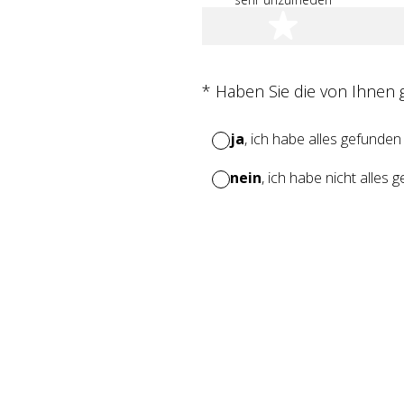
1 Stern
(Erforderlich.)
*
Haben Sie die von Ihnen
ja
, ich habe alles gefunden
nein
, ich habe nicht alles 