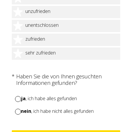
2 Sterne
unzufrieden
3 Sterne
unentschlossen
4 Sterne
zufrieden
5 Sterne
sehr zufrieden
(Erforderlich.)
*
Haben Sie die von Ihnen gesuchten
Informationen gefunden?
ja
, ich habe alles gefunden
nein
, ich habe nicht alles gefunden