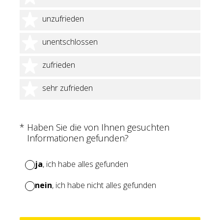
2 Sterne
unzufrieden
3 Sterne
unentschlossen
4 Sterne
zufrieden
5 Sterne
sehr zufrieden
(Erforderlich.)
*
Haben Sie die von Ihnen gesuchten
Informationen gefunden?
ja
, ich habe alles gefunden
nein
, ich habe nicht alles gefunden