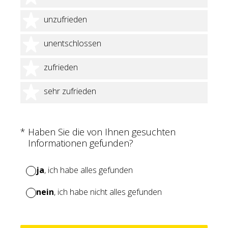
2 Sterne
unzufrieden
3 Sterne
unentschlossen
4 Sterne
zufrieden
5 Sterne
sehr zufrieden
(Erforderlich.)
*
Haben Sie die von Ihnen gesuchten
Informationen gefunden?
ja
, ich habe alles gefunden
nein
, ich habe nicht alles gefunden