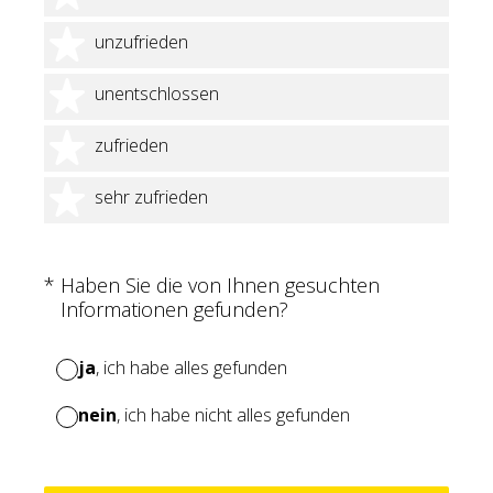
2 Sterne
unzufrieden
3 Sterne
unentschlossen
4 Sterne
zufrieden
5 Sterne
sehr zufrieden
(Erforderlich.)
*
Haben Sie die von Ihnen gesuchten
Informationen gefunden?
ja
, ich habe alles gefunden
nein
, ich habe nicht alles gefunden