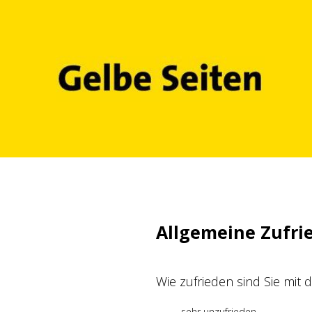
Zum
Inhalt
springen
Allgemeine Zufri
Wie zufrieden sind Sie mit
sehr unzufrieden