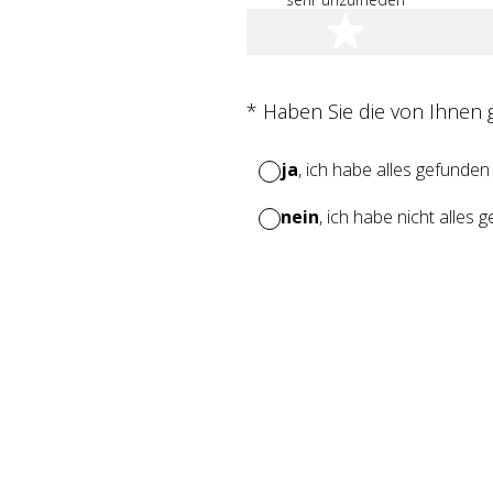
1 Stern
(Erforderlich.)
*
Haben Sie die von Ihnen
ja
, ich habe alles gefunden
nein
, ich habe nicht alles 