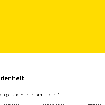
edenheit
 den gefundenen Informationen?
unzufrieden
unentschlossen
zufrieden