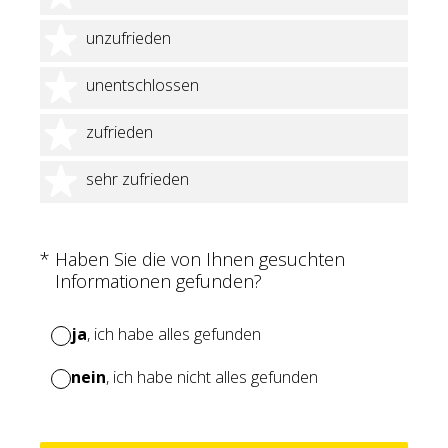
2 Sterne
unzufrieden
3 Sterne
unentschlossen
4 Sterne
zufrieden
5 Sterne
sehr zufrieden
(Erforderlich.)
*
Haben Sie die von Ihnen gesuchten
Informationen gefunden?
ja
, ich habe alles gefunden
nein
, ich habe nicht alles gefunden