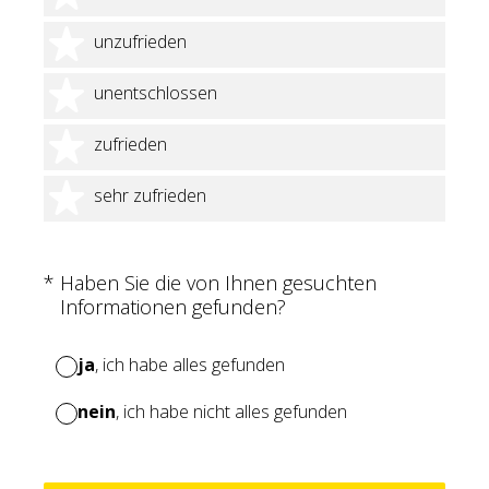
2 Sterne
unzufrieden
3 Sterne
unentschlossen
4 Sterne
zufrieden
5 Sterne
sehr zufrieden
(Erforderlich.)
*
Haben Sie die von Ihnen gesuchten
Informationen gefunden?
ja
, ich habe alles gefunden
nein
, ich habe nicht alles gefunden