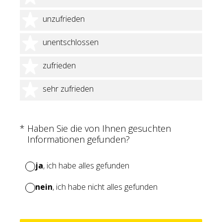
2 Sterne
unzufrieden
3 Sterne
unentschlossen
4 Sterne
zufrieden
5 Sterne
sehr zufrieden
(Erforderlich.)
*
Haben Sie die von Ihnen gesuchten
Informationen gefunden?
ja
, ich habe alles gefunden
nein
, ich habe nicht alles gefunden