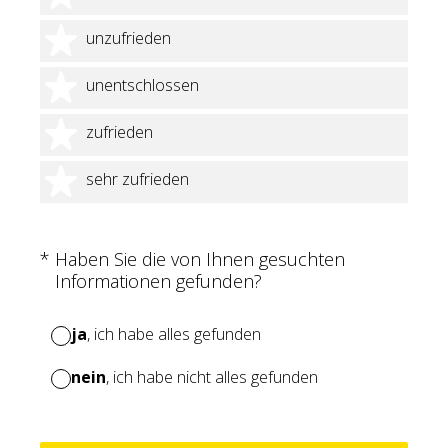
2 Sterne
unzufrieden
3 Sterne
unentschlossen
4 Sterne
zufrieden
5 Sterne
sehr zufrieden
(Erforderlich.)
*
Haben Sie die von Ihnen gesuchten
Informationen gefunden?
ja
, ich habe alles gefunden
nein
, ich habe nicht alles gefunden