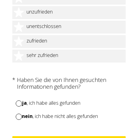
2 Sterne
unzufrieden
3 Sterne
unentschlossen
4 Sterne
zufrieden
5 Sterne
sehr zufrieden
(Erforderlich.)
*
Haben Sie die von Ihnen gesuchten
Informationen gefunden?
ja
, ich habe alles gefunden
nein
, ich habe nicht alles gefunden