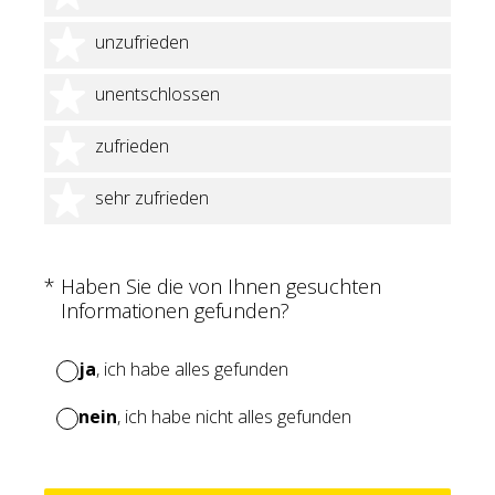
2 Sterne
unzufrieden
3 Sterne
unentschlossen
4 Sterne
zufrieden
5 Sterne
sehr zufrieden
(Erforderlich.)
*
Haben Sie die von Ihnen gesuchten
Informationen gefunden?
ja
, ich habe alles gefunden
nein
, ich habe nicht alles gefunden