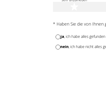
1 Stern
(Erforderlich.)
*
Haben Sie die von Ihnen
ja
, ich habe alles gefunden
nein
, ich habe nicht alles 