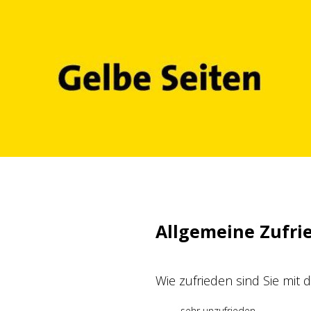
Zum
Inhalt
springen
Allgemeine Zufri
Wie zufrieden sind Sie mit
sehr unzufrieden