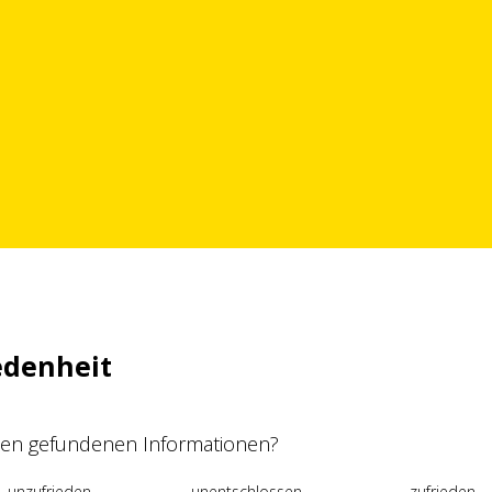
edenheit
 den gefundenen Informationen?
unzufrieden
unentschlossen
zufrieden