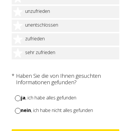
2 Sterne
unzufrieden
3 Sterne
unentschlossen
4 Sterne
zufrieden
5 Sterne
sehr zufrieden
(Erforderlich.)
*
Haben Sie die von Ihnen gesuchten
Informationen gefunden?
ja
, ich habe alles gefunden
nein
, ich habe nicht alles gefunden