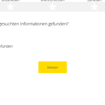
2 Sterne
3 Sterne
4
 gesuchten Informationen gefunden?
gefunden
Weiter