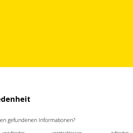
edenheit
 den gefundenen Informationen?
unzufrieden
unentschlossen
zufrieden