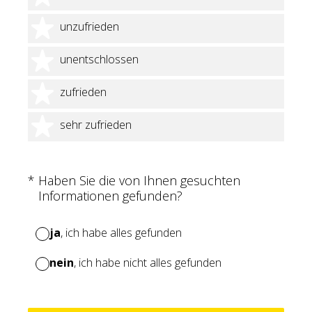
2 Sterne
unzufrieden
3 Sterne
unentschlossen
4 Sterne
zufrieden
5 Sterne
sehr zufrieden
(Erforderlich.)
*
Haben Sie die von Ihnen gesuchten
Informationen gefunden?
ja
, ich habe alles gefunden
nein
, ich habe nicht alles gefunden