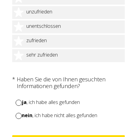
2 Sterne
unzufrieden
3 Sterne
unentschlossen
4 Sterne
zufrieden
5 Sterne
sehr zufrieden
(Erforderlich.)
*
Haben Sie die von Ihnen gesuchten
Informationen gefunden?
ja
, ich habe alles gefunden
nein
, ich habe nicht alles gefunden