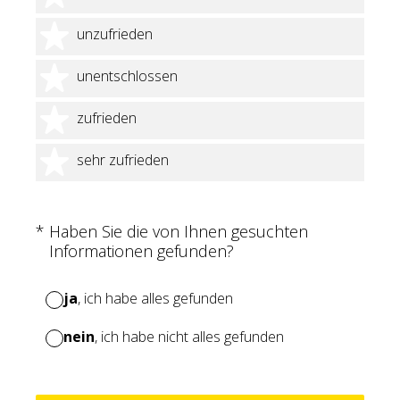
2 Sterne
unzufrieden
3 Sterne
unentschlossen
4 Sterne
zufrieden
5 Sterne
sehr zufrieden
(Erforderlich.)
*
Haben Sie die von Ihnen gesuchten
Informationen gefunden?
ja
, ich habe alles gefunden
nein
, ich habe nicht alles gefunden