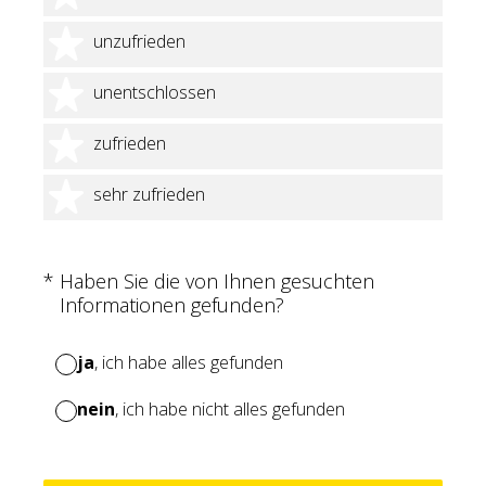
2 Sterne
unzufrieden
3 Sterne
unentschlossen
4 Sterne
zufrieden
5 Sterne
sehr zufrieden
(Erforderlich.)
*
Haben Sie die von Ihnen gesuchten
Informationen gefunden?
ja
, ich habe alles gefunden
nein
, ich habe nicht alles gefunden