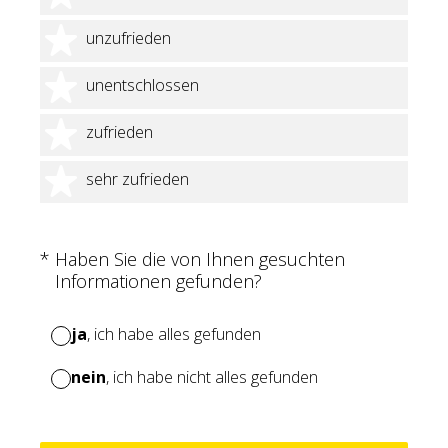
2 Sterne
unzufrieden
3 Sterne
unentschlossen
4 Sterne
zufrieden
5 Sterne
sehr zufrieden
(Erforderlich.)
*
Haben Sie die von Ihnen gesuchten
Informationen gefunden?
ja
, ich habe alles gefunden
nein
, ich habe nicht alles gefunden