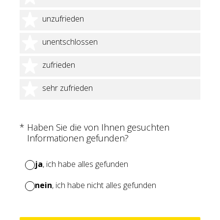
2 Sterne
unzufrieden
3 Sterne
unentschlossen
4 Sterne
zufrieden
5 Sterne
sehr zufrieden
(Erforderlich.)
*
Haben Sie die von Ihnen gesuchten
Informationen gefunden?
ja
, ich habe alles gefunden
nein
, ich habe nicht alles gefunden