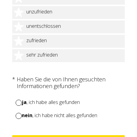
2 Sterne
unzufrieden
3 Sterne
unentschlossen
4 Sterne
zufrieden
5 Sterne
sehr zufrieden
(Erforderlich.)
*
Haben Sie die von Ihnen gesuchten
Informationen gefunden?
ja
, ich habe alles gefunden
nein
, ich habe nicht alles gefunden