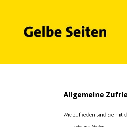
Zum
Inhalt
springen
Allgemeine Zufri
Wie zufrieden sind Sie mit
sehr unzufrieden