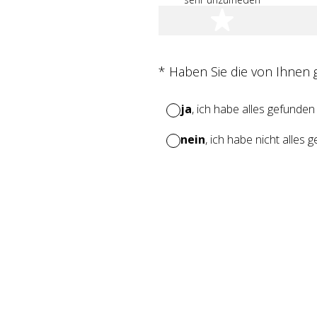
1 Stern
(Erforderlich.)
*
Haben Sie die von Ihnen
ja
, ich habe alles gefunden
nein
, ich habe nicht alles 