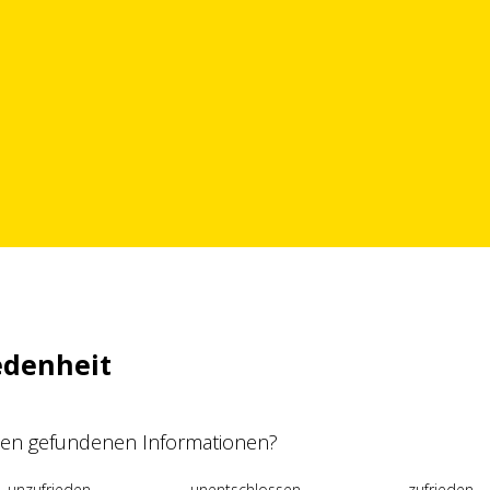
edenheit
 den gefundenen Informationen?
unzufrieden
unentschlossen
zufrieden