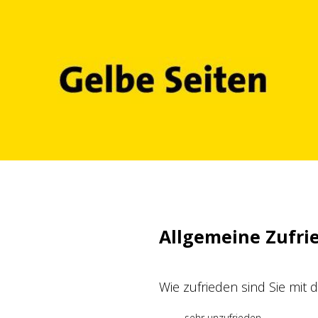
Zum
Inhalt
springen
Allgemeine Zufri
Wie zufrieden sind Sie mit
sehr unzufrieden