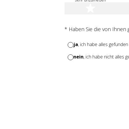
1 Stern
(Erforderlich.)
*
Haben Sie die von Ihnen
ja
, ich habe alles gefunden
nein
, ich habe nicht alles 