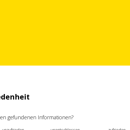
edenheit
 den gefundenen Informationen?
unzufrieden
unentschlossen
zufrieden