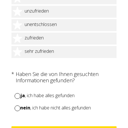
2 Sterne
unzufrieden
3 Sterne
unentschlossen
4 Sterne
zufrieden
5 Sterne
sehr zufrieden
(Erforderlich.)
*
Haben Sie die von Ihnen gesuchten
Informationen gefunden?
ja
, ich habe alles gefunden
nein
, ich habe nicht alles gefunden