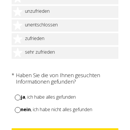
2 Sterne
unzufrieden
3 Sterne
unentschlossen
4 Sterne
zufrieden
5 Sterne
sehr zufrieden
(Erforderlich.)
*
Haben Sie die von Ihnen gesuchten
Informationen gefunden?
ja
, ich habe alles gefunden
nein
, ich habe nicht alles gefunden