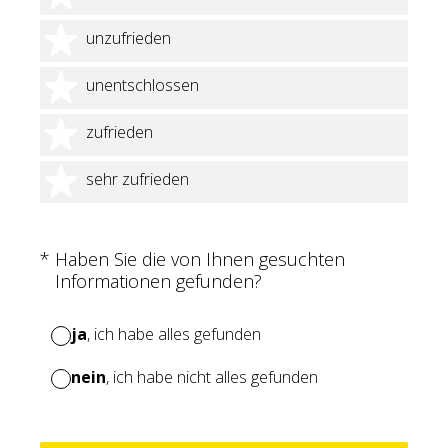
2 Sterne
unzufrieden
3 Sterne
unentschlossen
4 Sterne
zufrieden
5 Sterne
sehr zufrieden
(Erforderlich.)
*
Haben Sie die von Ihnen gesuchten
Informationen gefunden?
ja
, ich habe alles gefunden
nein
, ich habe nicht alles gefunden