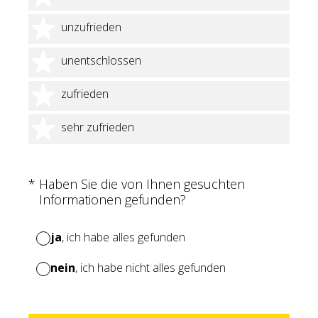
2 Sterne
unzufrieden
3 Sterne
unentschlossen
4 Sterne
zufrieden
5 Sterne
sehr zufrieden
(Erforderlich.)
*
Haben Sie die von Ihnen gesuchten
Informationen gefunden?
ja
, ich habe alles gefunden
nein
, ich habe nicht alles gefunden