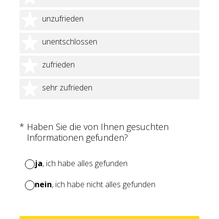
2 Sterne
unzufrieden
3 Sterne
unentschlossen
4 Sterne
zufrieden
5 Sterne
sehr zufrieden
(Erforderlich.)
*
Haben Sie die von Ihnen gesuchten
Informationen gefunden?
ja
, ich habe alles gefunden
nein
, ich habe nicht alles gefunden