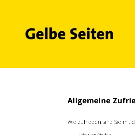
Zum
Inhalt
springen
Allgemeine Zufri
Wie zufrieden sind Sie mit
sehr unzufrieden