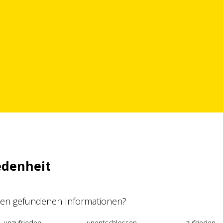
edenheit
 den gefundenen Informationen?
unzufrieden
unentschlossen
zufrieden