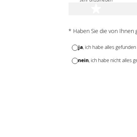
1 Stern
(Erforderlich.)
*
Haben Sie die von Ihnen
ja
, ich habe alles gefunden
nein
, ich habe nicht alles 